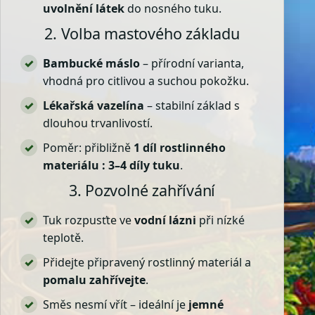
uvolnění látek
do nosného tuku.
2. Volba mastového základu
Bambucké máslo
– přírodní varianta,
vhodná pro citlivou a suchou pokožku.
Lékařská vazelína
– stabilní základ s
dlouhou trvanlivostí.
Poměr: přibližně
1 díl rostlinného
materiálu : 3–4 díly tuku
.
3. Pozvolné zahřívání
Tuk rozpusťte ve
vodní lázni
při nízké
teplotě.
Přidejte připravený rostlinný materiál a
pomalu zahřívejte
.
Směs nesmí vřít – ideální je
jemné