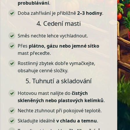
probublávání
.
Doba zahřívání je přibližně
2–3 hodiny
.
4. Cedení masti
Směs nechte lehce vychladnout.
Přes
plátno, gázu nebo jemné sítko
mast přeceďte.
Rostlinný zbytek dobře vymačkejte,
obsahuje cenné složky.
5. Tuhnutí a skladování
Hotovou mast nalijte do
čistých
skleněných nebo plastových kelímků
.
Nechte ztuhnout při pokojové teplotě.
Skladujte ideálně
v chladu a temnu
.